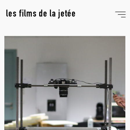
Aller
au
les films de la jetée
contenu
appreil_photo (1)